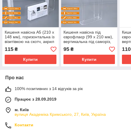
Кишеня навісна А5 (210 х
Кишеня навісна під
Кише
148 мм), горизонтальна із
єврофлаєр (99 х 210 мм),
євро
візитівкою на скотч, акрил
вертикальна під саморіз,
верт
2 мм
акрил 2 мм
кише
115
95
110
₴
₴
акри
Купити
Купити
Про нас
100% позитивних з 14 відгуків за рік
Працює з 28.09.2019
м. Київ
вулиця Академіка Кримського, 27, Київ, Україна
Контакти