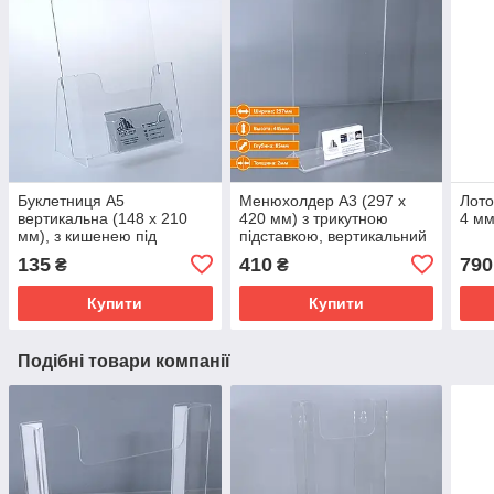
Буклетниця А5
Менюхолдер А3 (297 х
Лото
вертикальна (148 х 210
420 мм) з трикутною
4 м
мм), з кишенею під
підставкою, вертикальний
візитівку, акрил 2 мм
із візитівкою, акрил 2 мм
135
410
790
₴
₴
Купити
Купити
Подібні товари компанії