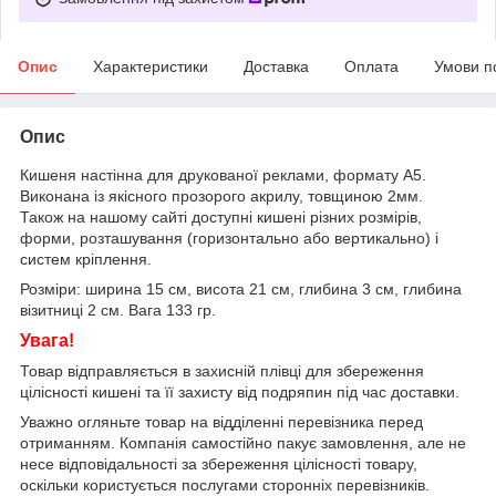
Опис
Характеристики
Доставка
Оплата
Умови п
Опис
Кишеня настінна для друкованої реклами, формату А5.
Виконана із якісного прозорого акрилу, товщиною 2мм.
Також на нашому сайті доступні кишені різних розмірів,
форми, розташування (горизонтально або вертикально) і
систем кріплення.
Розміри: ширина 15 см, висота 21 см, глибина 3 см, глибина
візитниці 2 см. Вага 133 гр.
Увага!
Товар відправляється в захисній плівці для збереження
цілісності кишені та її захисту від подряпин під час доставки.
Уважно огляньте товар на відділенні перевізника перед
отриманням. Компанія самостійно пакує замовлення, але не
несе відповідальності за збереження цілісності товару,
оскільки користується послугами сторонніх перевізників.