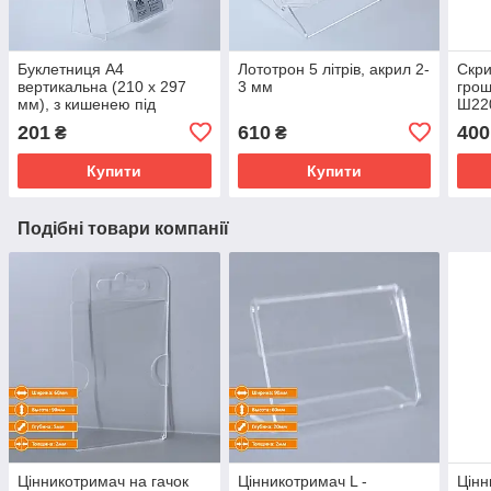
Буклетниця А4
Лототрон 5 літрів, акрил 2-
Скри
вертикальна (210 х 297
3 мм
грош
мм), з кишенею під
Ш220
візитівку, акрил 2 мм
кише
201
610
400
₴
₴
та і
Купити
Купити
Подібні товари компанії
Цінникотримач на гачок
Цінникотримач L -
Цінн