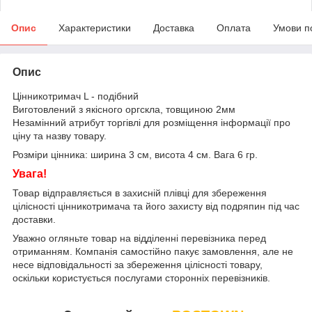
Опис
Характеристики
Доставка
Оплата
Умови п
Опис
Цінникотримач L - подібний
Виготовлений з якісного оргскла, товщиною 2мм
Незамінний атрибут торгівлі для розміщення інформації про
ціну та назву товару.
Розміри цінника: ширина 3 см, висота 4 см. Вага 6 гр.
Увага!
Товар відправляється в захисній плівці для збереження
цілісності цінникотримача та його захисту від подряпин під час
доставки.
Уважно огляньте товар на відділенні перевізника перед
отриманням. Компанія самостійно пакує замовлення, але не
несе відповідальності за збереження цілісності товару,
оскільки користується послугами сторонніх перевізників.