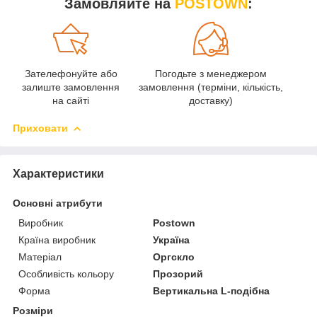
Замовляйте на
POSTOWN
:
Зателефонуйте або
Погодьте з менеджером
О
залиште замовлення
замовлення (терміни, кількість,
на сайті
доставку)
Приховати
Характеристики
Основні атрибути
Виробник
Postown
Країна виробник
Україна
Матеріал
Оргскло
Особливість кольору
Прозорий
Форма
Вертикальна L-подібна
Розміри