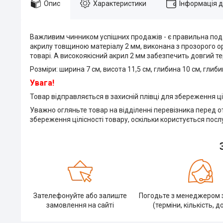
Опис
Характеристики
Інформація 
Важливим чинником успішних продажів - є правильна подач
акрилу товщиною матеріалу 2 мм, виконана з прозорого орг
товарі. А високоякісний акрил 2 мм забезпечить довгий те
Розміри: ширина 7 см, висота 11,5 см, глибина 10 см, глиб
Увага!
Товар відправляється в захисній плівці для збереження ціл
Уважно огляньте товар на відділенні перевізника перед о
збереження цілісності товару, оскільки користується посл
Зателефонуйте або залиште
Погодьте з менеджером
замовлення на сайті
(терміни, кількість, д