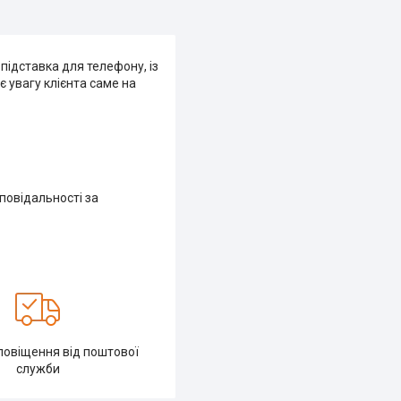
підставка для телефону, із
є увагу клієнта саме на
повідальності за
повіщення від поштової
служби