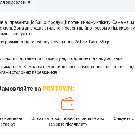
для замовлення
а і презентація Вашої продукції потенційному клієнту. Саме наша 
скла. Вона виглядає стильно, презентаційно і разом з тім, акценту
рмін експлуатації.
ина розміщення телефону 2 см, цінник 7х4 см. Вага 55 гр
існості підставки та її захисту від подряпин під час доставки.
триманням. Компанія самостійно пакує замовлення, але не несе від
угами сторонніх перевізників.
Замовляйте на
POSTOWN
:
 замовлення
Оплатіть товар повністю онлайн або
Очікуйте с
оставку)
замовте післяплату